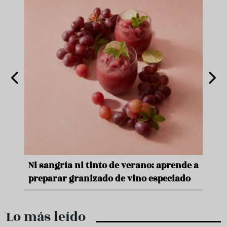
e
Ni sangría ni tinto de verano: aprende a
Acei
preparar granizado de vino especiado
vera
Lo más leído