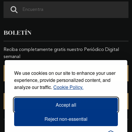
Buscar
BOLETÍN
Reciba completamente gratis nuestro Periódico Digital
semanal
We use cookies on our site to enhance your user
SUSCRIBIRSE
experience, provide personalized content, and
analyze our traffic.
Cookie Policy.
CANCELAR SUSCRIPCIÓN
Accept all
Reject non-essential
Copyright © 2011-2026. Excelencias Gourmet. Todos los derechos