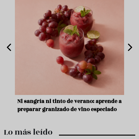
e
Ni sangría ni tinto de verano: aprende a
Acei
preparar granizado de vino especiado
vera
Lo más leído