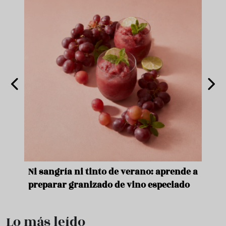
e
Ni sangría ni tinto de verano: aprende a
Acei
preparar granizado de vino especiado
vera
Lo más leído