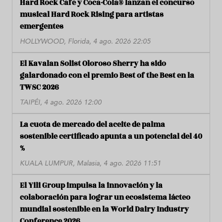
Hard Rock Cafe y Coca-Cola® lanzan el concurso
musical Hard Rock Rising para artistas
emergentes
HOLLYWOOD, Florida, 4 ago. 2026 22:05
El Kavalan Solist Oloroso Sherry ha sido
galardonado con el premio Best of the Best en la
TWSC 2026
TAIPÉI, 4 ago. 2026 12:00
La cuota de mercado del aceite de palma
sostenible certificado apunta a un potencial del 40
%
KUALA LUMPUR, Malasia, 4 ago. 2026 11:51
El Yili Group impulsa la innovación y la
colaboración para lograr un ecosistema lácteo
mundial sostenible en la World Dairy Industry
Conference 2026