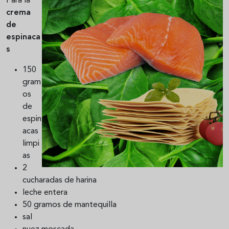
Para la
crema
de
espinaca
s
150
gram
os
de
espin
acas
limpi
as
2
cucharadas de harina
leche entera
50 gramos de mantequilla
sal