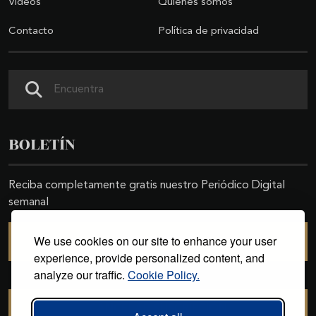
Videos
Quiénes somos
Contacto
Política de privacidad
Buscar
BOLETÍN
Reciba completamente gratis nuestro Periódico Digital
semanal
We use cookies on our site to enhance your user
SUSCRIBIRSE
experience, provide personalized content, and
analyze our traffic.
Cookie Policy.
CANCELAR SUSCRIPCIÓN