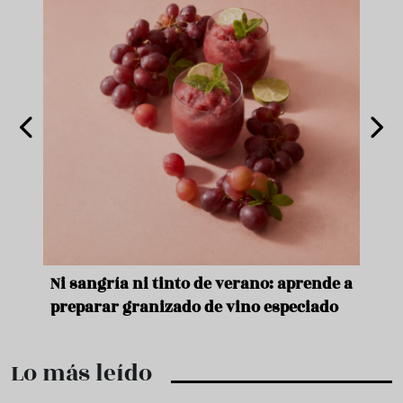
e
Ni sangría ni tinto de verano: aprende a
Acei
preparar granizado de vino especiado
vera
Lo más leído