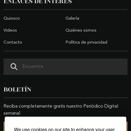
ENLACES DE INTERÉS
Quiosco
Galería
Videos
Quiénes somos
Contacto
Política de privacidad
Buscar
BOLETÍN
Reciba completamente gratis nuestro Periódico Digital
semanal
We use cookies on our site to enhance your user
SUSCRIBIRSE