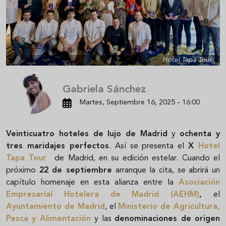
Hotel Tapa Tour
Gabriela Sánchez
Martes, Septiembre 16, 2025 - 16:00
Veinticuatro hoteles de lujo de Madrid
y
ochenta y
tres maridajes perfectos
. Así se presenta el
X
Hotel
Tapa Tour
de Madrid, en su edición estelar. Cuando el
próximo
22 de septiembre
arranque la cita, se abrirá un
capítulo homenaje en esta alianza entre la
Asociación
Empresarial Hotelera de Madrid (AEHM)
,
el
Ayuntamiento de Madrid
, el
Ministerio de Agricultura,
Pesca y Alimentación
y las
denominaciones de origen