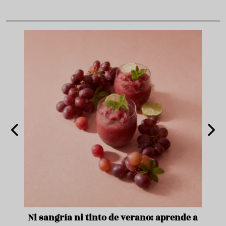
e
Ni sangría ni tinto de verano: aprende a
Acei