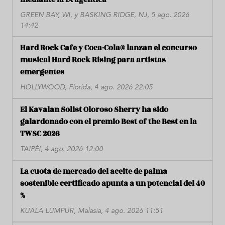
GREEN BAY, WI, y BASKING RIDGE, NJ, 5 ago. 2026
14:42
Hard Rock Cafe y Coca-Cola® lanzan el concurso
musical Hard Rock Rising para artistas
emergentes
HOLLYWOOD, Florida, 4 ago. 2026 22:05
El Kavalan Solist Oloroso Sherry ha sido
galardonado con el premio Best of the Best en la
TWSC 2026
TAIPÉI, 4 ago. 2026 12:00
La cuota de mercado del aceite de palma
sostenible certificado apunta a un potencial del 40
%
KUALA LUMPUR, Malasia, 4 ago. 2026 11:51