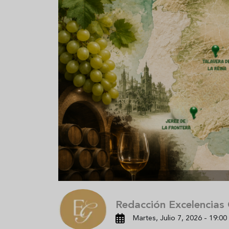
Sopa fría de sandía: el plato
¿Cuál es el
que querrás repetir todo el
Historia y 
verano
auténtica 
Redacción Excelencias
Martes, Julio 7, 2026 - 19:00