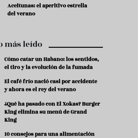
r
t
Aceitunas: el aperitivo estrella
Sopa fría de sand
r
del verano
que querrás repet
o
t
verano
u
r
i
o más leído
s
m
o
Cómo catar un Habano: los sentidos,
R
el tiro y la evolución de la fumada
e
c
El café frío nació casi por accidente
e
y ahora es el rey del verano
t
a
s
¿Qué ha pasado con El Xokas? Burger
King elimina su menú de Grand
S
a
King
l
u
10 consejos para una alimentación
d