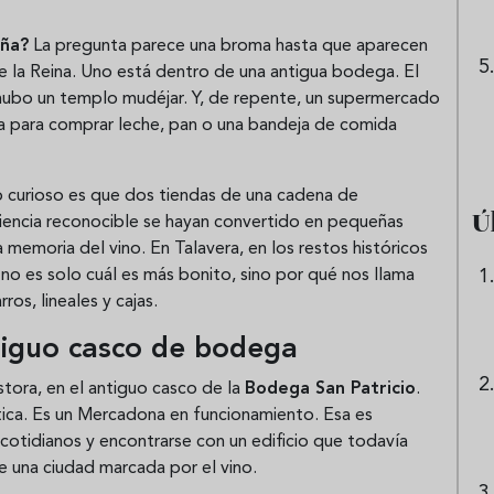
aña?
La pregunta parece una broma hasta que aparecen
e la Reina. Uno está dentro de una antigua bodega. El
 hubo un templo mudéjar. Y, de repente, un supermercado
risa para comprar leche, pan o una bandeja de comida
a o curioso es que dos tiendas de una cadena de
Ú
iencia reconocible se hayan convertido en pequeñas
a memoria del vino. En Talavera, en los restos históricos
no es solo cuál es más bonito, sino por qué nos llama
os, lineales y cajas.
tiguo casco de bodega
stora, en el antiguo casco de la
Bodega San Patricio
.
tica. Es un Mercadona en funcionamiento. Esa es
 cotidianos y encontrarse con un edificio que todavía
e una ciudad marcada por el vino.