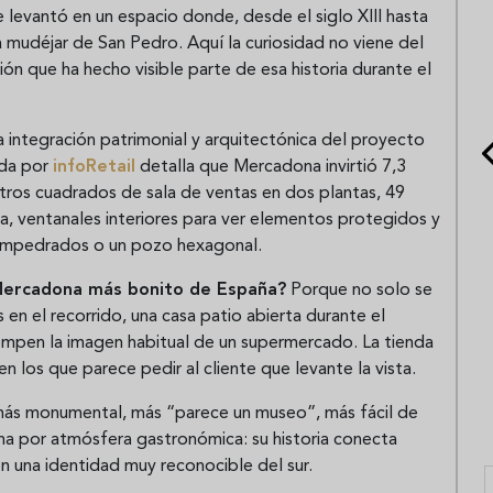
e levantó en un espacio donde, desde el siglo XIII hasta
a mudéjar de San Pedro. Aquí la curiosidad no viene del
ción que ha hecho visible parte de esa historia durante el
a integración patrimonial y arquitectónica del proyecto
ada por
infoRetail
detalla que Mercadona invirtió 7,3
tros cuadrados de sala de ventas en dos plantas, 49
da, ventanales interiores para ver elementos protegidos y
 empedrados o un pozo hexagonal.
 Mercadona más bonito de España?
Porque no solo se
en el recorrido, una casa patio abierta durante el
rompen la imagen habitual de un supermercado. La tienda
 los que parece pedir al cliente que levante la vista.
s más monumental, más “parece un museo”, más fácil de
na por atmósfera gastronómica: su historia conecta
n una identidad muy reconocible del sur.