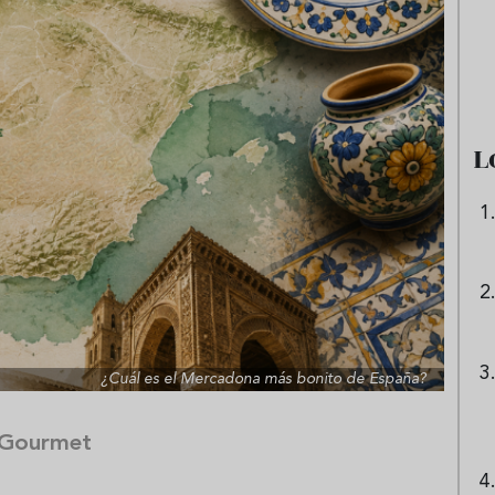
 origen de la lasaña?
Ni sangría ni tinto de verano:
receta de la
aprende a preparar granizado
boloñesa
de vino especiado
L
¿Cuál es el Mercadona más bonito de España?
 Gourmet