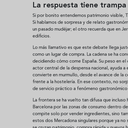
La respuesta tiene trampa
Si por bonito entendemos patrimonio visible, 
Si hablamos de sorpresa y de relato gastronóm
un pasado mudéjar; el otro recuerda que en Jere
edificios.
Lo más llamativo es que este debate llega ju
como un lugar de compra. La cadena se ha con
decidiendo cómo come España. Su peso en el c
actor central de la despensa nacional, ayuda a
convierte en murmullo, desde el avance de la 
frente a la hostelería. En ese contexto, no so
de servicio práctico a fenómeno gastronómico
La frontera se ha vuelto tan difusa que incluso
Barcelona por las zonas de consumo dentro de
compite solo por vender ingredientes, sino tam
estos dos Mercadona singulares porque ya no s
se cruzan patrimonio, compra rápida y nuevos h