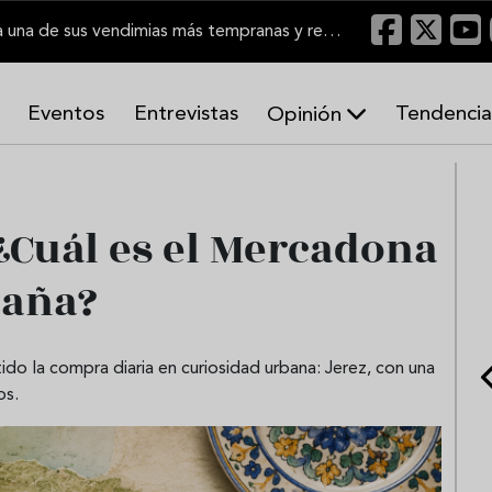
El Marco de Jerez inicia una de sus vendimias más tempranas y recupera producción
Eventos
Entrevistas
Tendencia
Opinión
A
r
m
o
 ¿Cuál es el Mercadona
n
í
paña?
a
s
 la compra diaria en curiosidad urbana: Jerez, con una
os.