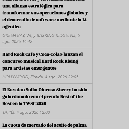
una alianza estratégica para
transformar sus operaciones globales y
el desarrollo de software mediante la IA
agéntica
GREEN BAY, WI, y BASKING RIDGE, NJ, 5
ago. 2026 14:42
Hard Rock Cafe y Coca-Cola® lanzan el
concurso musical Hard Rock Rising
para artistas emergentes
HOLLYWOOD, Florida, 4 ago. 2026 22:05
El Kavalan Solist Oloroso Sherry ha sido
galardonado con el premio Best of the
Best en la TWSC 2026
TAIPÉI, 4 ago. 2026 12:00
La cuota de mercado del aceite de palma