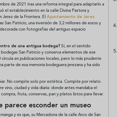
bre de 2021 tras una reforma integral para adaptarlo a
ó el establecimiento en la calle Divina Pastora y
n Jerez de la Frontera. El
Ayuntamiento de Jerez
 San Patricio, una inversión de 3,2 millones de euros y
 decorada con fotografías del antiguo espacio
entro de una antigua bodega?
Sí, en el sentido
uas bodegas San Patricio y conserva elementos de ese
circula en publicaciones locales, pero lo más prudente
rma parte de esa memoria bodeguera jerezana y ha sido
piar. No compite solo por estética. Compite por relato.
e vino, ciudad y vida diaria: donde antes mandaba el
compra, fruta, conservas, pan y platos listos para llevar.
ue parece esconder un museo
la manga y es que, su Mercadona de la calle Arco de San