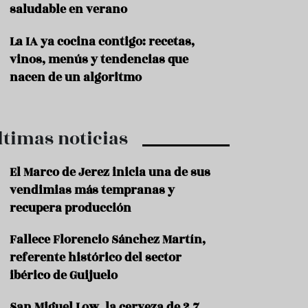
saludable en verano
P
r
La IA ya cocina contigo: recetas,
o
vinos, menús y tendencias que
d
u
nacen de un algoritmo
c
t
o
ltimas noticias
T
r
a
El Marco de Jerez inicia una de sus
d
vendimias más tempranas y
i
c
recupera producción
i
o
Fallece Florencio Sánchez Martín,
n
referente histórico del sector
e
s
ibérico de Guijuelo
R
San Miguel Low, la cerveza de 2,7