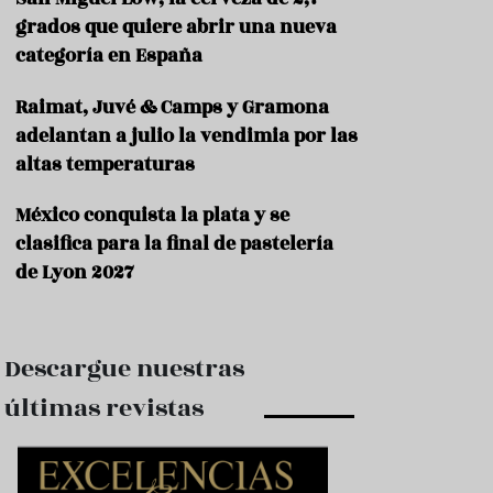
e
s
grados que quiere abrir una nueva
t
categoría en España
a
u
Raimat, Juvé & Camps y Gramona
r
a
adelantan a julio la vendimia por las
n
altas temperaturas
t
e
s
México conquista la plata y se
clasifica para la final de pastelería
F
de Lyon 2027
o
r
m
a
c
Descargue nuestras
i
ó
últimas revistas
n
C
o