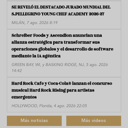
SE REVELÓ EL DESTACADO JURADO MUNDIAL DEL
S.PELLEGRINO YOUNG CHEF ACADEMY 2026-27
MILÁN, 7 ago. 2026 8:19
Schreiber Foods y Ascendion anuncian una
alianza estratégica para transformar sus
operaciones globales y el desarrollo de software
mediante la IA agéntica
GREEN BAY, WI, y BASKING RIDGE, NJ, 5 ago. 2026
14:42
Hard Rock Cafe y Coca-Cola® lanzan el concurso
musical Hard Rock Rising para artistas
emergentes
HOLLYWOOD, Florida, 4 ago. 2026 22:05
Más noticias
Más videos