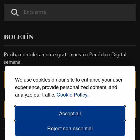
Search
BOLETÍN
Reciba completamente gratis nuestro Periódico Digital
semanal
We use cookies on our site to enhance your user
SUSCRIBIRSE
experience, provide personalized content, and
analyze our traffic.
Cookie Policy.
CANCELAR SUSCRIPCIÓN
Accept all
Reject non-essential
Copyright © 2011-2026. Excelencias Gourmet. Todos los derechos