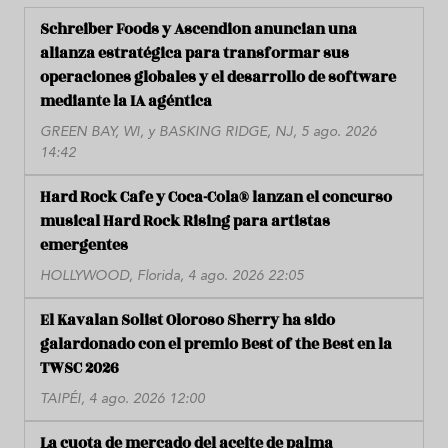
Schreiber Foods y Ascendion anuncian una
alianza estratégica para transformar sus
operaciones globales y el desarrollo de software
mediante la IA agéntica
GREEN BAY, WI, y BASKING RIDGE, NJ, 5 ago. 2026
14:42
Hard Rock Cafe y Coca-Cola® lanzan el concurso
musical Hard Rock Rising para artistas
emergentes
HOLLYWOOD, Florida, 4 ago. 2026 22:05
El Kavalan Solist Oloroso Sherry ha sido
galardonado con el premio Best of the Best en la
TWSC 2026
TAIPÉI, 4 ago. 2026 12:00
La cuota de mercado del aceite de palma