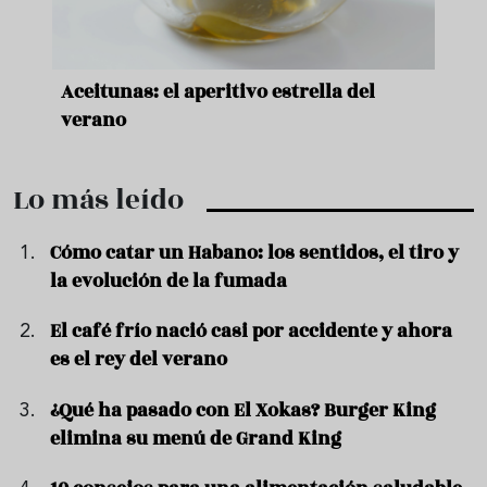
nde a
Aceitunas: el aperitivo estrella del
Sopa
ado
verano
quer
Lo más leído
Cómo catar un Habano: los sentidos, el tiro y
la evolución de la fumada
El café frío nació casi por accidente y ahora
es el rey del verano
¿Qué ha pasado con El Xokas? Burger King
elimina su menú de Grand King