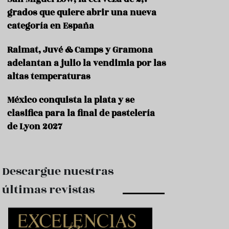
e
s
grados que quiere abrir una nueva
t
categoría en España
a
u
Raimat, Juvé & Camps y Gramona
r
a
adelantan a julio la vendimia por las
n
altas temperaturas
t
e
s
México conquista la plata y se
clasifica para la final de pastelería
F
de Lyon 2027
o
r
m
a
c
Descargue nuestras
i
ó
últimas revistas
n
C
o