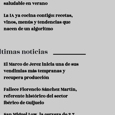
saludable en verano
P
r
La IA ya cocina contigo: recetas,
o
vinos, menús y tendencias que
d
u
nacen de un algoritmo
c
t
o
ltimas noticias
T
r
a
El Marco de Jerez inicia una de sus
d
vendimias más tempranas y
i
c
recupera producción
i
o
Fallece Florencio Sánchez Martín,
n
referente histórico del sector
e
s
ibérico de Guijuelo
R
San Miguel Low, la cerveza de 2,7