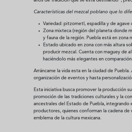
años de tradición que se está destilando”, prec
Características del mezcal poblano que lo dif
Variedad: pitzometl, espadilla y de agave 
Zona mixteca (región del planeta donde más
y fauna de la región. Puebla está en zona 
Estado ubicado en zona con más altura sob
producir mezcal. Cuenta con maguey de altu
haciéndolo más elegantes en comparación
Arráncame la vida esta en la ciudad de Puebla. A
organización de eventos y hasta personalizaci
Esta iniciativa busca promover la producción s
promoción de las tradiciones culturales y la co
ancestrales del Estado de Puebla, integrando e
productores, quienes conforman la cadena de 
emblema de la cultura mexicana.