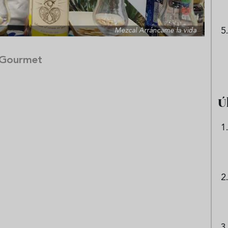
Mezcal Arráncame la vida
 Gourmet
Ú