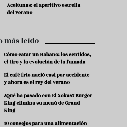
r
t
Aceitunas: el aperitivo estrella
Sopa fría de sand
r
del verano
que querrás repet
o
t
verano
u
r
i
o más leído
s
m
o
Cómo catar un Habano: los sentidos,
R
el tiro y la evolución de la fumada
e
c
El café frío nació casi por accidente
e
y ahora es el rey del verano
t
a
s
¿Qué ha pasado con El Xokas? Burger
King elimina su menú de Grand
S
a
King
l
u
10 consejos para una alimentación
d