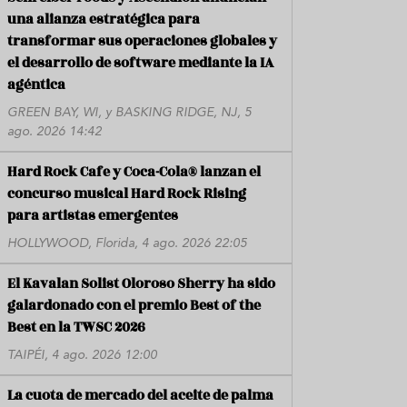
una alianza estratégica para
transformar sus operaciones globales y
el desarrollo de software mediante la IA
agéntica
GREEN BAY, WI, y BASKING RIDGE, NJ, 5
ago. 2026 14:42
Hard Rock Cafe y Coca-Cola® lanzan el
concurso musical Hard Rock Rising
para artistas emergentes
HOLLYWOOD, Florida, 4 ago. 2026 22:05
El Kavalan Solist Oloroso Sherry ha sido
galardonado con el premio Best of the
Best en la TWSC 2026
TAIPÉI, 4 ago. 2026 12:00
La cuota de mercado del aceite de palma