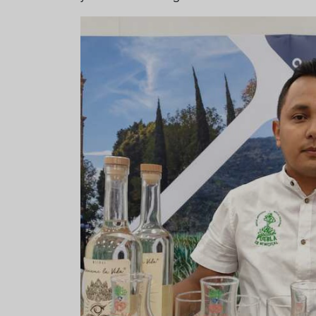
Sopa fría de sandía: el plato
¿Cuál es el
que querrás repetir todo el
Historia y 
verano
auténtica 