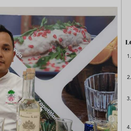
 origen de la lasaña?
Ni sangría ni tinto de verano:
receta de la
aprende a preparar granizado
boloñesa
de vino especiado
L