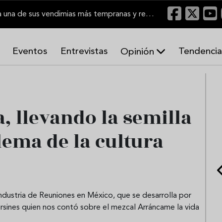
El Marco de Jerez inicia una de sus vendimias más tempranas y recupera producción
Eventos
Entrevistas
Tendencia
Opinión
A
r
m
o
, llevando la semilla
n
í
a
ema de la cultura
s
ndustria de Reuniones en México, que se desarrolla por
rsines quien nos contó sobre el mezcal Arráncame la vida