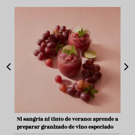
e
Ni sangría ni tinto de verano: aprende a
Acei
preparar granizado de vino especiado
vera