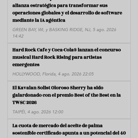
alianza estratégica para transformar sus
operaciones globales y el desarrollo de software
mediante la IA agéntica
GREEN BAY, WI, y BASKING RIDGE, NJ, 5 ago. 2026
14:42
Hard Rock Cafe y Coca-Cola® lanzan el concurso
musical Hard Rock Rising para artistas
emergentes
HOLLYWOOD, Florida, 4 ago. 2026 22:05
El Kavalan Solist Oloroso Sherry ha sido
galardonado con el premio Best of the Best en la
TWSC 2026
TAIPÉI, 4 ago. 2026 12:00
La cuota de mercado del aceite de palma
sostenible certificado apunta a un potencial del 40