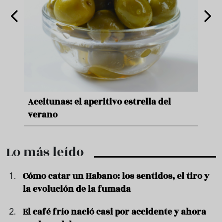
nde a
Aceitunas: el aperitivo estrella del
Sopa
ado
verano
quer
Lo más leído
Cómo catar un Habano: los sentidos, el tiro y
la evolución de la fumada
El café frío nació casi por accidente y ahora