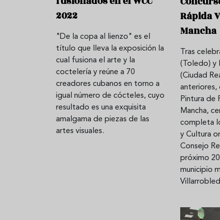
fusionados en el WCC
Concurso
2022
Rápida V
Mancha
"De la copa al lienzo" es el
título que lleva la exposición la
Tras celeb
cual fusiona el arte y la
(Toledo) y
coctelería y reúne a 70
(Ciudad Rea
creadores cubanos en torno a
anteriores,
igual número de cócteles, cuyo
Pintura de 
resultado es una exquisita
Mancha, ce
amalgama de piezas de las
completa l
artes visuales.
y Cultura o
Consejo Reg
próximo 20
municipio 
Villarroble