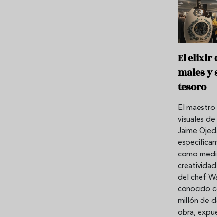
El elixir
males y s
tesoro
El maestro 
visuales de
Jaime Ojeda
especificam
como medio,
creatividad 
del chef Wa
conocido c
millón de d
obra, expue