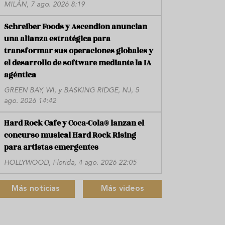
MILÁN, 7 ago. 2026 8:19
Schreiber Foods y Ascendion anuncian
una alianza estratégica para
transformar sus operaciones globales y
el desarrollo de software mediante la IA
agéntica
GREEN BAY, WI, y BASKING RIDGE, NJ, 5
ago. 2026 14:42
Hard Rock Cafe y Coca-Cola® lanzan el
concurso musical Hard Rock Rising
para artistas emergentes
HOLLYWOOD, Florida, 4 ago. 2026 22:05
Más noticias
Más videos