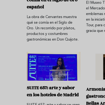
El Museo T
español
el Mercado
emblemas m
La obra de Cervantes muestra
Aceitunas: el aperitivo estrella
Sopa fría d
en la inici
qué se comía en el Siglo de
del verano
que querrás
Tour, para 
Oro. Un recorrido por platos,
verano
gracia que
productos y costumbres
gastronómicas en Don Quijote.
SUITE 657: arte y sabor
Armonía 
en los hoteles de Madrid
gastrono
Bellas A
SUITE 657: arte y sabor se unen