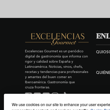
ENL
Excelencias Gourmet es un periódico
QUIOS
digital de gastronomía que informa con
rigor y calidad sobre España y
Latinoamérica. Noticias, vinos, chefs,
recetas y tendencias para profesionales
QUIÉN
y amantes del buen comer en
Iberoamérica. Gastronomía que
cruza fronteras.
We use cookies on our site to enhance your user experi
Buscar
Copyright © 2011-2026 Excelencias Gourmet.
Todos los derechos reservados.