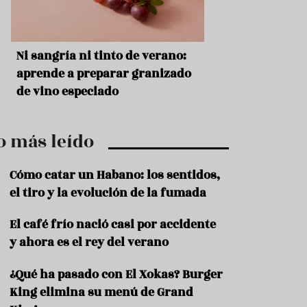
r
t
r
o
t
s
Ni sangría ni tinto de verano:
Aceitunas: el ape
u
r
o
aprende a preparar granizado
del verano
i
de vino especiado
s
m
o
o más leído
R
e
c
Cómo catar un Habano: los sentidos,
e
el tiro y la evolución de la fumada
t
a
El café frío nació casi por accidente
s
y ahora es el rey del verano
S
a
¿Qué ha pasado con El Xokas? Burger
l
u
King elimina su menú de Grand
d