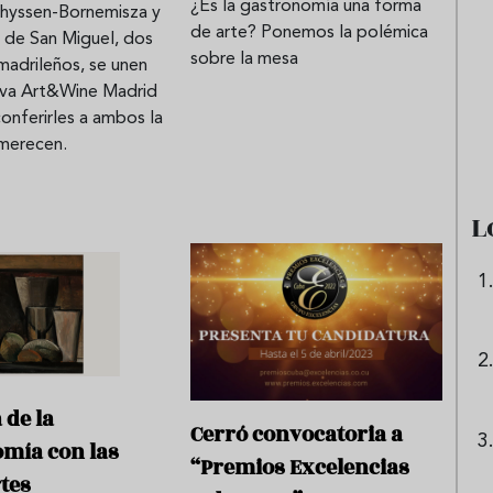
¿Es la gastronomía una forma
hyssen-Bornemisza y
de arte? Ponemos la polémica
 de San Miguel, dos
sobre la mesa
adrileños, se unen
e sandía: el plato
Cinco cremas frías de verdura
ativa Art&Wine Madrid
 repetir todo el
que querrás repetir todo agost
conferirles a ambos la
 merecen.
L
de la
Cerró convocatoria a
mía con las
“Premios Excelencias
rtes