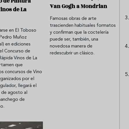
 de Pintura
Van Gogh a Mondrian
inos de La
Famosas obras de arte
trascienden habituales formatos
rarse en El Toboso
y confirman que la coctelería
 Pedro Muñoz
puede ser, también, una
l) en ediciones
novedosa manera de
 el Concurso de
redescubrir un clásico.
Rápida Vinos de La
rtamen que
os concursos de Vino
rganizados por el
ulador, llegará el
 de agosto al
manchego de
do.