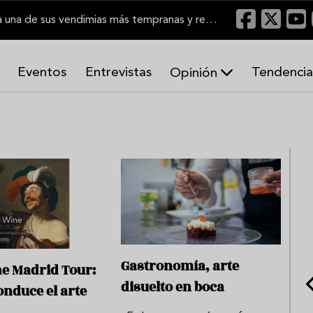
El Marco de Jerez inicia una de sus vendimias más tempranas y recupera producción
Eventos
Entrevistas
Tendencia
Opinión
A
r
m
o
n
í
a
s
Gastronomía, arte
e Madrid Tour:
disuelto en boca
onduce el arte