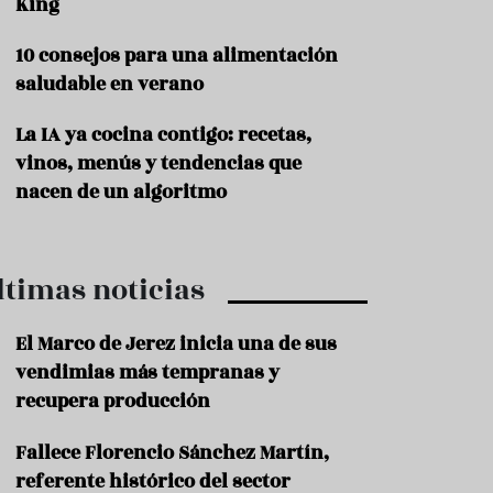
King
P
10 consejos para una alimentación
r
o
saludable en verano
d
u
La IA ya cocina contigo: recetas,
c
t
vinos, menús y tendencias que
o
nacen de un algoritmo
T
r
a
ltimas noticias
d
i
c
El Marco de Jerez inicia una de sus
i
o
vendimias más tempranas y
n
recupera producción
e
s
Fallece Florencio Sánchez Martín,
R
referente histórico del sector