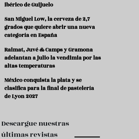
e
ibérico de Guijuelo
s
t
a
San Miguel Low, la cerveza de 2,7
u
grados que quiere abrir una nueva
r
categoría en España
a
n
t
Raimat, Juvé & Camps y Gramona
e
adelantan a julio la vendimia por las
s
altas temperaturas
F
o
México conquista la plata y se
r
clasifica para la final de pastelería
m
a
de Lyon 2027
c
i
ó
n
Descargue nuestras
C
últimas revistas
o