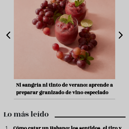
e
Ni sangría ni tinto de verano: aprende a
Acei
preparar granizado de vino especiado
vera
Lo más leído
Cómo catar un Habano: los sentidos, el tiro y