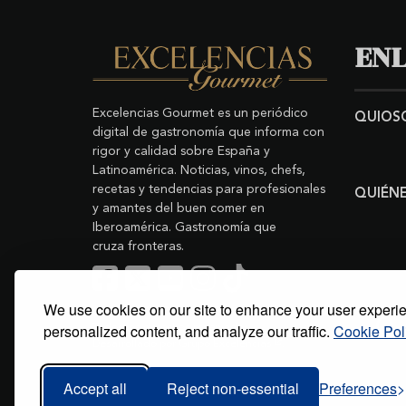
ENL
Excelencias Gourmet es un periódico
QUIOS
digital de gastronomía que informa con
rigor y calidad sobre España y
Latinoamérica. Noticias, vinos, chefs,
recetas y tendencias para profesionales
QUIÉN
y amantes del buen comer en
Iberoamérica. Gastronomía que
cruza fronteras.
We use cookies on our site to enhance your user experi
Buscar
Copyright © 2011-2026 Excelencias Gourmet.
personalized content, and analyze our traffic.
Cookie Pol
Todos los derechos reservados.
Desarrollado por
Grupo Excelencias
.
Accept all
Reject non-essential
Preferences