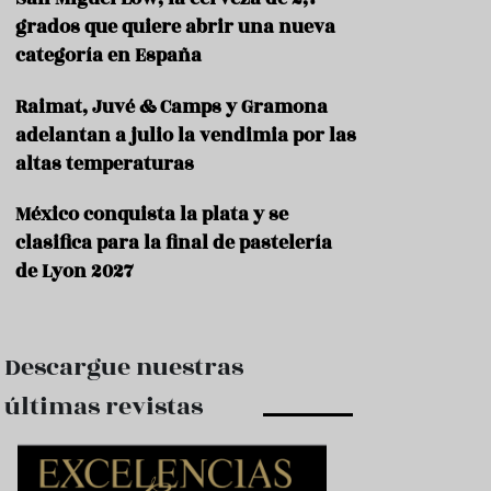
e
s
grados que quiere abrir una nueva
t
categoría en España
a
u
Raimat, Juvé & Camps y Gramona
r
a
adelantan a julio la vendimia por las
n
altas temperaturas
t
e
s
México conquista la plata y se
clasifica para la final de pastelería
F
de Lyon 2027
o
r
m
a
c
Descargue nuestras
i
ó
últimas revistas
n
C
o