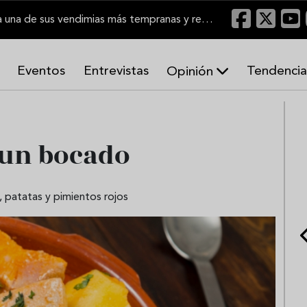
El Marco de Jerez inicia una de sus vendimias más tempranas y recupera producción
Eventos
Entrevistas
Tendencia
Opinión
A
r
m
o
e un bocado
n
í
a
s
, patatas y pimientos rojos