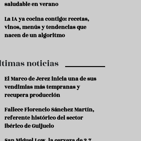
saludable en verano
P
r
La IA ya cocina contigo: recetas,
o
vinos, menús y tendencias que
d
u
nacen de un algoritmo
c
t
o
ltimas noticias
T
r
a
El Marco de Jerez inicia una de sus
d
vendimias más tempranas y
i
c
recupera producción
i
o
Fallece Florencio Sánchez Martín,
n
referente histórico del sector
e
s
ibérico de Guijuelo
R
San Miguel Low, la cerveza de 2,7