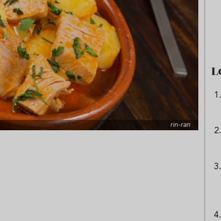
e sandía: el plato
Cinco cremas frías de verdura
 repetir todo el
que querrás repetir todo agost
L
rin-ran