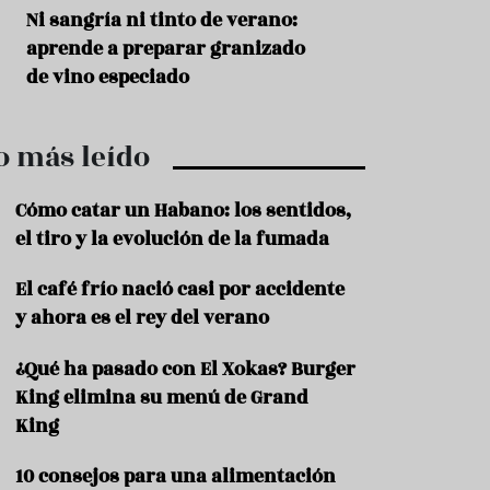
r
t
s
Ni sangría ni tinto de verano:
Aceitunas: el ape
r
o
aprende a preparar granizado
del verano
o
t
de vino especiado
u
r
i
o más leído
s
m
o
Cómo catar un Habano: los sentidos,
R
el tiro y la evolución de la fumada
e
c
El café frío nació casi por accidente
e
y ahora es el rey del verano
t
a
s
¿Qué ha pasado con El Xokas? Burger
King elimina su menú de Grand
S
a
King
l
u
10 consejos para una alimentación
d