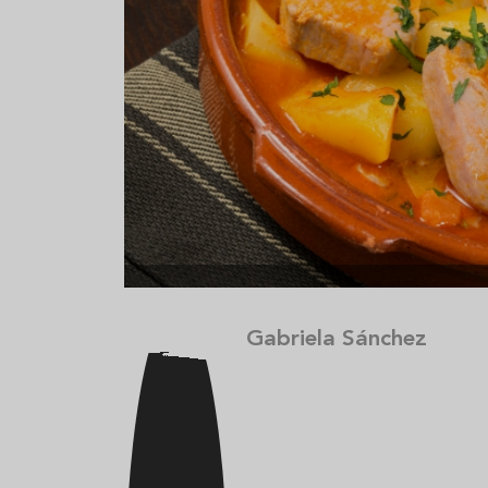
Aceitunas: el aperitivo estrella
Sopa fría d
del verano
que querrás
verano
Gabriela Sánchez