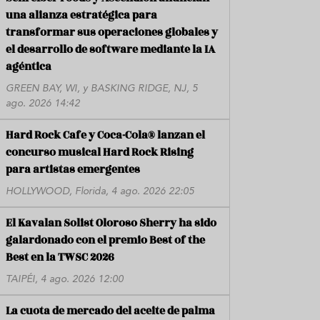
una alianza estratégica para
transformar sus operaciones globales y
el desarrollo de software mediante la IA
agéntica
GREEN BAY, WI, y BASKING RIDGE, NJ, 5
ago. 2026 14:42
Hard Rock Cafe y Coca-Cola® lanzan el
concurso musical Hard Rock Rising
para artistas emergentes
HOLLYWOOD, Florida, 4 ago. 2026 22:05
El Kavalan Solist Oloroso Sherry ha sido
galardonado con el premio Best of the
Best en la TWSC 2026
TAIPÉI, 4 ago. 2026 12:00
La cuota de mercado del aceite de palma