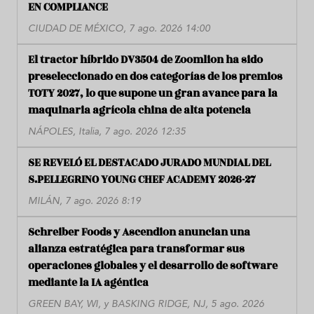
EN COMPLIANCE
CIUDAD DE MÉXICO, 7 ago. 2026 14:00
El tractor híbrido DV3504 de Zoomlion ha sido
preseleccionado en dos categorías de los premios
TOTY 2027, lo que supone un gran avance para la
maquinaria agrícola china de alta potencia
NÁPOLES, Italia, 7 ago. 2026 12:35
SE REVELÓ EL DESTACADO JURADO MUNDIAL DEL
S.PELLEGRINO YOUNG CHEF ACADEMY 2026-27
MILÁN, 7 ago. 2026 8:19
Schreiber Foods y Ascendion anuncian una
alianza estratégica para transformar sus
operaciones globales y el desarrollo de software
mediante la IA agéntica
GREEN BAY, WI, y BASKING RIDGE, NJ, 5 ago. 2026