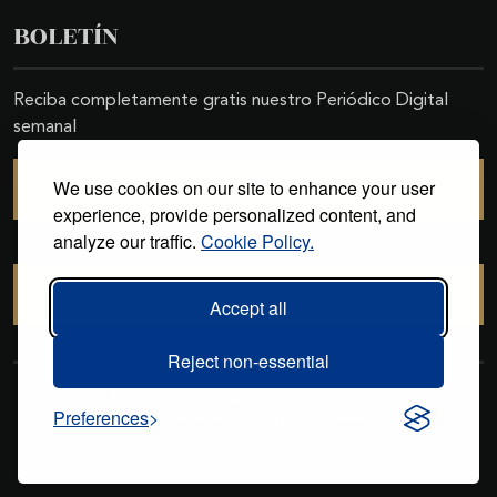
BOLETÍN
Reciba completamente gratis nuestro Periódico Digital
semanal
We use cookies on our site to enhance your user
SUSCRIBIRSE
experience, provide personalized content, and
analyze our traffic.
Cookie Policy.
CANCELAR SUSCRIPCIÓN
Accept all
Reject non-essential
Copyright © 2011-2026. Excelencias Gourmet. Todos los derechos
Preferences
reservados. Desarrollado por
Grupo Excelencias
.