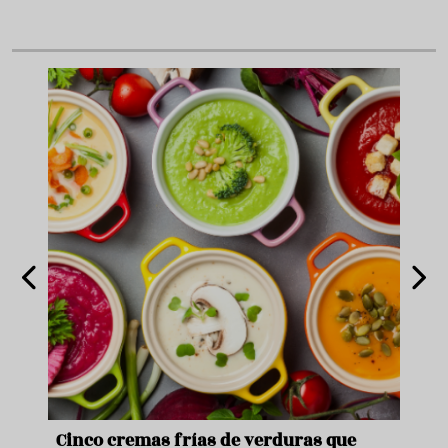
de
Cinco cremas frías de verduras que
Ni s