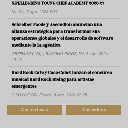
S.PELLEGRINO YOUNG CHEF ACADEMY 2026-27
MILÁN, 7 ago. 2026 8:19
Schreiber Foods y Ascendion anuncian una
alianza estratégica para transformar sus
operaciones globales y el desarrollo de software
mediante la IA agéntica
GREEN BAY, WI, y BASKING RIDGE, NJ, 5 ago. 2026
14:42
Hard Rock Cafe y Coca-Cola® lanzan el concurso
musical Hard Rock Rising para artistas
emergentes
HOLLYWOOD, Florida, 4 ago. 2026 22:05
Más noticias
Más videos