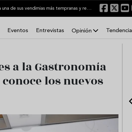
El Marco de Jerez inicia una de sus vendimias más tempranas y recupera producción
Eventos
Entrevistas
Tendencia
Opinión
A
r
m
o
es a la Gastronomía
n
í
 conoce los nuevos
a
s