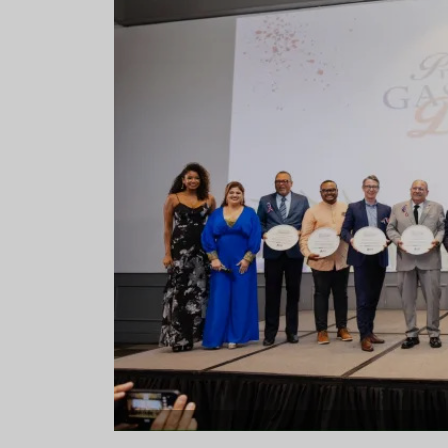
Aceitunas: el aperitivo estrella
Sopa fría d
del verano
que querrás
verano