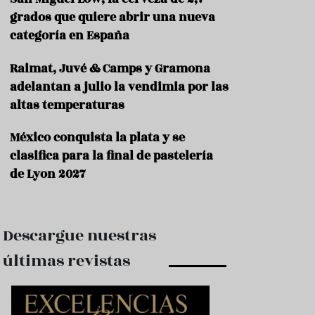
e
s
grados que quiere abrir una nueva
t
categoría en España
a
u
Raimat, Juvé & Camps y Gramona
r
a
adelantan a julio la vendimia por las
n
altas temperaturas
t
e
s
México conquista la plata y se
clasifica para la final de pastelería
F
de Lyon 2027
o
r
m
a
c
Descargue nuestras
i
ó
últimas revistas
n
C
o