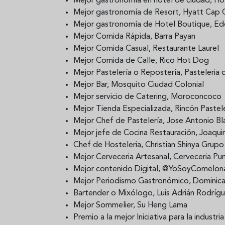
Mejor gastronomía en hotel de ciudad, Hot
Mejor gastronomía de Resort, Hyatt Cap 
Mejor gastronomía de Hotel Boutique, E
Mejor Comida Rápida, Barra Payan
Mejor Comida Casual, Restaurante Laurel
Mejor Comida de Calle, Rico Hot Dog
Mejor Pastelería o Repostería, Pasteleria d
Mejor Bar, Mosquito Ciudad Colonial
Mejor servicio de Catering, Moroconcoco
Mejor Tienda Especializada, Rincón Pastel
Mejor Chef de Pastelería, Jose Antonio B
Mejor jefe de Cocina Restauración, Joaq
Chef de Hosteleria, Christian Shinya Grup
Mejor Cerveceria Artesanal, Cerveceria Pu
Mejor contenido Digital, @YoSoyComelon
Mejor Periodismo Gastronómico, Dominic
Bartender o Mixólogo, Luis Adrián Rodríg
Mejor Sommelier, Su Heng Lama
Premio a la mejor Iniciativa para la indu