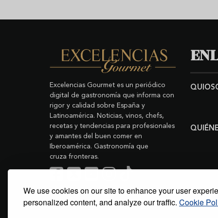
ENL
Excelencias Gourmet es un periódico
QUIOS
digital de gastronomía que informa con
rigor y calidad sobre España y
Latinoamérica. Noticias, vinos, chefs,
recetas y tendencias para profesionales
QUIÉN
y amantes del buen comer en
Iberoamérica. Gastronomía que
cruza fronteras.
We use cookies on our site to enhance your user experi
Buscar
Copyright © 2011-2026 Excelencias Gourmet.
personalized content, and analyze our traffic.
Cookie Pol
Todos los derechos reservados.
Desarrollado por
Grupo Excelencias
.