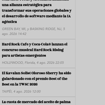
una alianza estratégica para
transformar sus operaciones globales y
el desarrollo de software mediante la IA
agéntica
GREEN BAY, WI, y BASKING RIDGE, NJ, 5
ago. 2026 14:42
Hard Rock Cafe y Coca-Cola® lanzan el
concurso musical Hard Rock Rising
para artistas emergentes
HOLLYWOOD, Florida, 4 ago. 2026 22:05
El Kavalan Solist Oloroso Sherry ha sido
galardonado con el premio Best of the
Best en la TWSC 2026
TAIPÉI, 4 ago. 2026 12:00
La cuota de mercado del aceite de palma