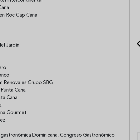
el Intercontinental
Cana
den Roc Cap Cana
el Jardín
ero
lanco
uim Renovales Grupo SBG
o Punta Cana
nta Cana
a
ana Gourmet
uez
stria gastronómica Dominicana, Congreso Gastronómico