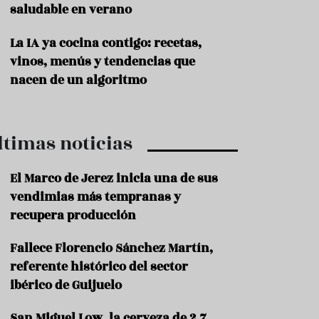
saludable en verano
P
r
La IA ya cocina contigo: recetas,
o
vinos, menús y tendencias que
d
u
nacen de un algoritmo
c
t
o
ltimas noticias
T
r
a
El Marco de Jerez inicia una de sus
d
vendimias más tempranas y
i
c
recupera producción
i
o
Fallece Florencio Sánchez Martín,
n
referente histórico del sector
e
s
ibérico de Guijuelo
R
San Miguel Low, la cerveza de 2,7