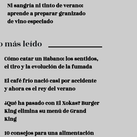
r
t
s
Ni sangría ni tinto de verano:
Aceitunas: el ape
r
o
aprende a preparar granizado
del verano
o
t
de vino especiado
u
r
i
o más leído
s
m
o
Cómo catar un Habano: los sentidos,
R
el tiro y la evolución de la fumada
e
c
El café frío nació casi por accidente
e
y ahora es el rey del verano
t
a
s
¿Qué ha pasado con El Xokas? Burger
King elimina su menú de Grand
S
a
King
l
u
10 consejos para una alimentación
d