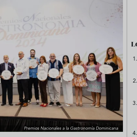
e sandía: el plato
Cinco cremas frías de verdura
 repetir todo el
que querrás repetir todo agost
L
Premios Nacionales a la Gastronomía Dominicana