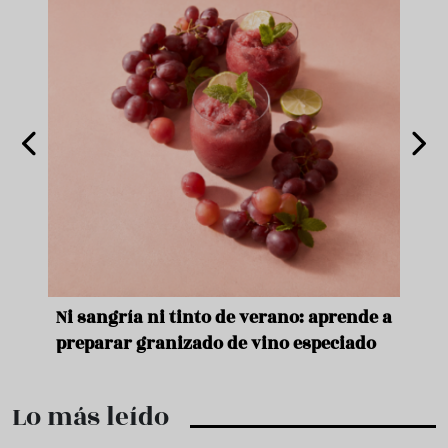
e
Ni sangría ni tinto de verano: aprende a
Acei
preparar granizado de vino especiado
vera
Lo más leído