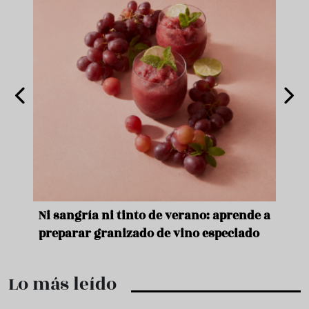
e
Ni sangría ni tinto de verano: aprende a
Acei
preparar granizado de vino especiado
vera
Lo más leído