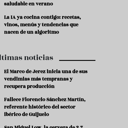
saludable en verano
P
r
La IA ya cocina contigo: recetas,
o
vinos, menús y tendencias que
d
u
nacen de un algoritmo
c
t
o
ltimas noticias
T
r
a
El Marco de Jerez inicia una de sus
d
vendimias más tempranas y
i
c
recupera producción
i
o
Fallece Florencio Sánchez Martín,
n
referente histórico del sector
e
s
ibérico de Guijuelo
R
San Miguel Low, la cerveza de 2,7