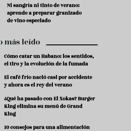
r
t
s
Ni sangría ni tinto de verano:
Aceitunas: el ape
r
o
aprende a preparar granizado
del verano
o
t
de vino especiado
u
r
i
o más leído
s
m
o
Cómo catar un Habano: los sentidos,
R
el tiro y la evolución de la fumada
e
c
El café frío nació casi por accidente
e
y ahora es el rey del verano
t
a
s
¿Qué ha pasado con El Xokas? Burger
King elimina su menú de Grand
S
a
King
l
u
10 consejos para una alimentación
d