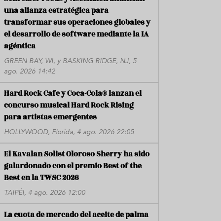
una alianza estratégica para
transformar sus operaciones globales y
el desarrollo de software mediante la IA
agéntica
GREEN BAY, WI, y BASKING RIDGE, NJ, 5
ago. 2026 14:42
Hard Rock Cafe y Coca-Cola® lanzan el
concurso musical Hard Rock Rising
para artistas emergentes
HOLLYWOOD, Florida, 4 ago. 2026 22:05
El Kavalan Solist Oloroso Sherry ha sido
galardonado con el premio Best of the
Best en la TWSC 2026
TAIPÉI, 4 ago. 2026 12:00
La cuota de mercado del aceite de palma