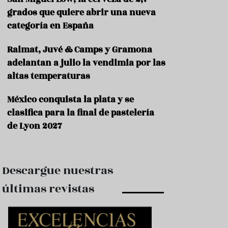
e
s
grados que quiere abrir una nueva
t
categoría en España
a
u
Raimat, Juvé & Camps y Gramona
r
a
adelantan a julio la vendimia por las
n
altas temperaturas
t
e
s
México conquista la plata y se
clasifica para la final de pastelería
F
de Lyon 2027
o
r
m
a
c
Descargue nuestras
i
ó
últimas revistas
n
C
o