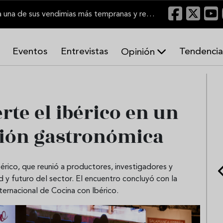
El Marco de Jerez inicia una de sus vendimias más tempranas y recupera producción
Eventos
Entrevistas
Tendencia
Opinión
A
r
m
o
te el ibérico en un
n
í
ión gastronómica
a
s
érico, que reunió a productores, investigadores y
d y futuro del sector. El encuentro concluyó con la
ternacional de Cocina con Ibérico.