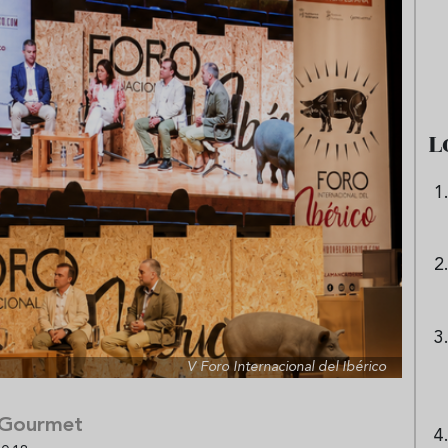
e sandía: el plato
Cinco cremas frías de verdura
 repetir todo el
que querrás repetir todo agost
L
V Foro Internacional del Ibérico
 Gourmet