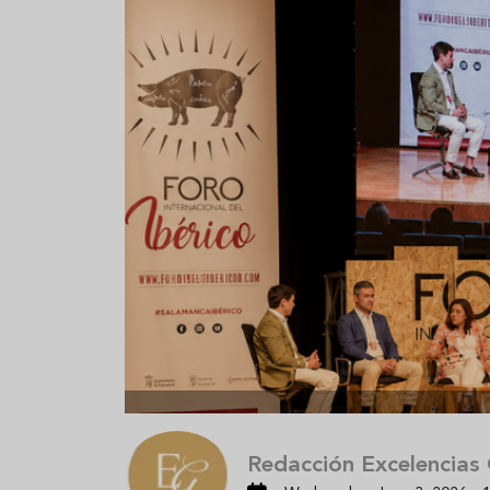
Aceitunas: el aperitivo estrella
Sopa fría d
del verano
que querrás
verano
Redacción Excelencias