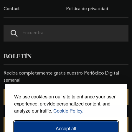
Contact
Política de privacidad
Search
BOLETÍN
Reciba completamente gratis nuestro Periódico Digital
semanal
We use cookies on our site to enhance your user
SUSCRIBIRSE
experience, provide personalized content, and
analyze our traffic.
Cookie Policy.
CANCELAR SUSCRIPCIÓN
Accept all