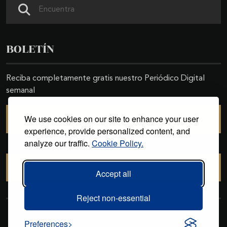
Search
BOLETÍN
Reciba completamente gratis nuestro Periódico Digital
semanal
We use cookies on our site to enhance your user
SUSCRIBIRSE
experience, provide personalized content, and
analyze our traffic.
Cookie Policy.
CANCELAR SUSCRIPCIÓN
Accept all
Reject non-essential
Copyright © 2011-2026. Excelencias Gourmet. Todos los derechos
Preferences
reservados. Desarrollado por
Grupo Excelencias
.