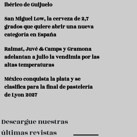
e
ibérico de Guijuelo
s
t
a
San Miguel Low, la cerveza de 2,7
u
grados que quiere abrir una nueva
r
categoría en España
a
n
t
Raimat, Juvé & Camps y Gramona
e
adelantan a julio la vendimia por las
s
altas temperaturas
F
o
México conquista la plata y se
r
clasifica para la final de pastelería
m
a
de Lyon 2027
c
i
ó
n
Descargue nuestras
C
últimas revistas
o