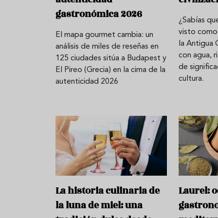
gastronómica 2026
¿Sabías qu
visto como
El mapa gourmet cambia: un
Aceitunas: el aperitivo estrella
Sopa fría d
la Antigua
análisis de miles de reseñas en
del verano
que querrás
con agua, r
125 ciudades sitúa a Budapest y
verano
de significa
El Pireo (Grecia) en la cima de la
cultura.
autenticidad 2026
La historia culinaria de
Laurel: o
la luna de miel: una
gastron