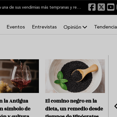
El Marco de Jerez inicia una de sus vendimias más tempranas y recupera producción
Eventos
Entrevistas
Tendencia
Opinión
A
r
m
o
n
í
a
s
en la Antigua
El comino negro en la
un símbolo de
dieta, un remedio desde
ión y cultura
tiempos de Hipócrates