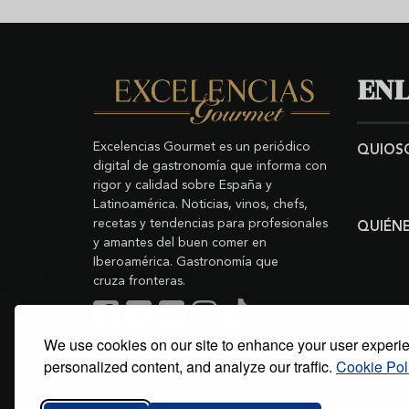
ENL
Excelencias Gourmet es un periódico
QUIOS
digital de gastronomía que informa con
rigor y calidad sobre España y
Latinoamérica. Noticias, vinos, chefs,
recetas y tendencias para profesionales
QUIÉN
y amantes del buen comer en
Iberoamérica. Gastronomía que
cruza fronteras.
We use cookies on our site to enhance your user experi
Search
Copyright © 2011-2026 Excelencias Gourmet.
personalized content, and analyze our traffic.
Cookie Pol
Todos los derechos reservados.
Desarrollado por
Grupo Excelencias
.