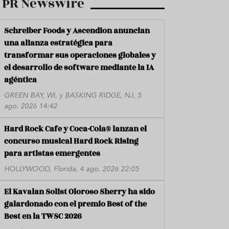
PR Newswire
Schreiber Foods y Ascendion anuncian
una alianza estratégica para
transformar sus operaciones globales y
el desarrollo de software mediante la IA
agéntica
GREEN BAY, WI, y BASKING RIDGE, NJ, 5
ago. 2026 14:42
Hard Rock Cafe y Coca-Cola® lanzan el
concurso musical Hard Rock Rising
para artistas emergentes
HOLLYWOOD, Florida, 4 ago. 2026 22:05
El Kavalan Solist Oloroso Sherry ha sido
galardonado con el premio Best of the
Best en la TWSC 2026