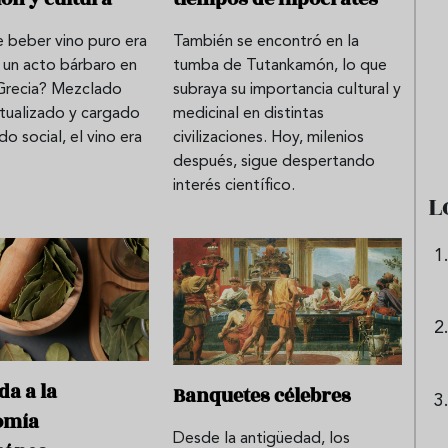
e beber vino puro era
También se encontró en la
 un acto bárbaro en
tumba de Tutankamón, lo que
e sandía: el plato
Cinco cremas frías de verdura
 Grecia? Mezclado
subraya su importancia cultural y
 repetir todo el
que querrás repetir todo agost
itualizado y cargado
medicinal en distintas
do social, el vino era
civilizaciones. Hoy, milenios
después, sigue despertando
interés científico.
L
da a la
Banquetes célebres
omía
Desde la antigüedad, los