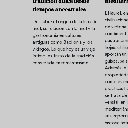
tradición dulce desde
mediter
tiempos ancestrales
El laurel, 
civilizacio
Descubre el origen de la luna de
de victoria
miel, su relación con la miel y la
condimento 
gastronomía en culturas
gastronomí
antiguas como Babilonia y los
hojas, utili
vikingos. Lo que hoy es un viaje
aportan un
íntimo, es fruto de la tradición
guisos, sals
convertida en romanticismo.
Además, el 
propiedades
como es m
prácticas h
se trata de
versátil en
mediterráne
una import
historia ant