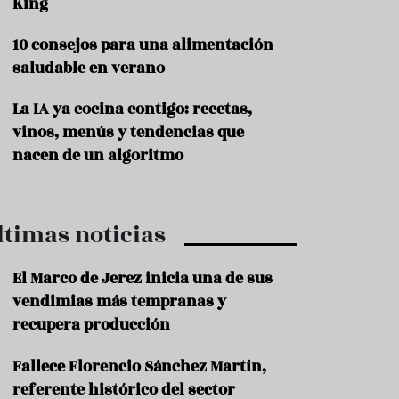
King
P
10 consejos para una alimentación
r
o
saludable en verano
d
u
La IA ya cocina contigo: recetas,
c
t
vinos, menús y tendencias que
o
nacen de un algoritmo
T
r
a
ltimas noticias
d
i
c
El Marco de Jerez inicia una de sus
i
o
vendimias más tempranas y
n
recupera producción
e
s
Fallece Florencio Sánchez Martín,
R
referente histórico del sector