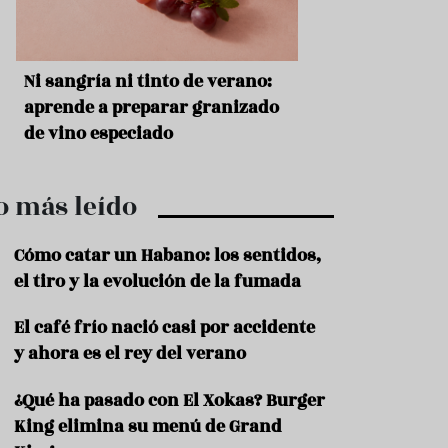
r
t
r
o
t
s
Ni sangría ni tinto de verano:
Aceitunas: el ape
u
r
o
aprende a preparar granizado
del verano
i
de vino especiado
s
m
o
o más leído
R
e
c
Cómo catar un Habano: los sentidos,
e
el tiro y la evolución de la fumada
t
a
El café frío nació casi por accidente
s
y ahora es el rey del verano
S
a
¿Qué ha pasado con El Xokas? Burger
l
u
King elimina su menú de Grand
d