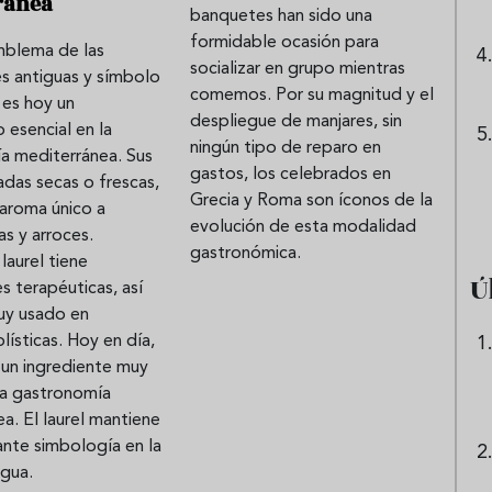
ránea
banquetes han sido una
formidable ocasión para
emblema de las
socializar en grupo mientras
nes antiguas y símbolo
comemos. Por su magnitud y el
, es hoy un
despliegue de manjares, sin
esencial en la
ningún tipo de reparo en
a mediterránea. Sus
gastos, los celebrados en
zadas secas o frescas,
Grecia y Roma son íconos de la
 aroma único a
evolución de esta modalidad
as y arroces.
gastronómica.
laurel tiene
Ú
 terapéuticas, así
uy usado en
olísticas. Hoy en día,
 un ingrediente muy
 la gastronomía
a. El laurel mantiene
ante simbología en la
igua.