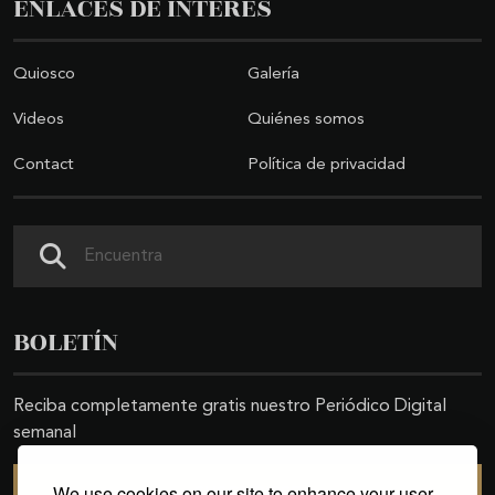
ENLACES DE INTERÉS
Quiosco
Galería
Videos
Quiénes somos
Contact
Política de privacidad
Search
BOLETÍN
Reciba completamente gratis nuestro Periódico Digital
semanal
We use cookies on our site to enhance your user
SUSCRIBIRSE