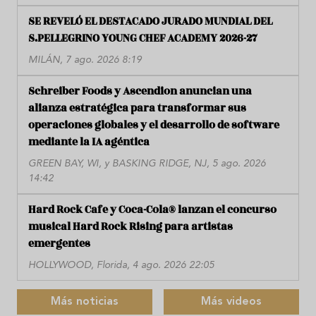
SE REVELÓ EL DESTACADO JURADO MUNDIAL DEL
S.PELLEGRINO YOUNG CHEF ACADEMY 2026-27
MILÁN, 7 ago. 2026 8:19
Schreiber Foods y Ascendion anuncian una
alianza estratégica para transformar sus
operaciones globales y el desarrollo de software
mediante la IA agéntica
GREEN BAY, WI, y BASKING RIDGE, NJ, 5 ago. 2026
14:42
Hard Rock Cafe y Coca-Cola® lanzan el concurso
musical Hard Rock Rising para artistas
emergentes
HOLLYWOOD, Florida, 4 ago. 2026 22:05
Más noticias
Más videos