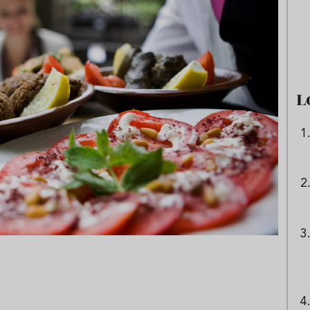
e sandía: el plato
Cinco cremas frías de verdura
 repetir todo el
que querrás repetir todo agost
L