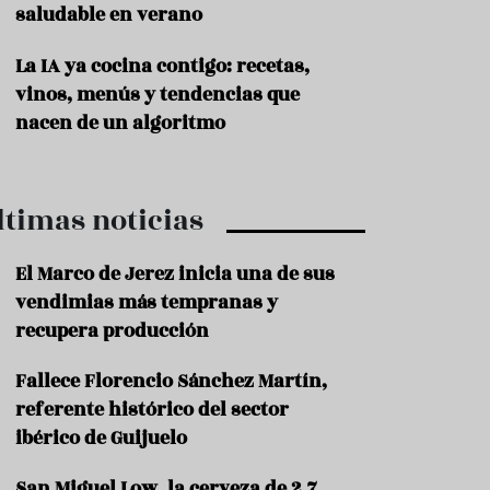
saludable en verano
P
r
La IA ya cocina contigo: recetas,
o
vinos, menús y tendencias que
d
u
nacen de un algoritmo
c
t
o
ltimas noticias
T
r
a
El Marco de Jerez inicia una de sus
d
vendimias más tempranas y
i
c
recupera producción
i
o
Fallece Florencio Sánchez Martín,
n
referente histórico del sector
e
s
ibérico de Guijuelo
R
San Miguel Low, la cerveza de 2,7