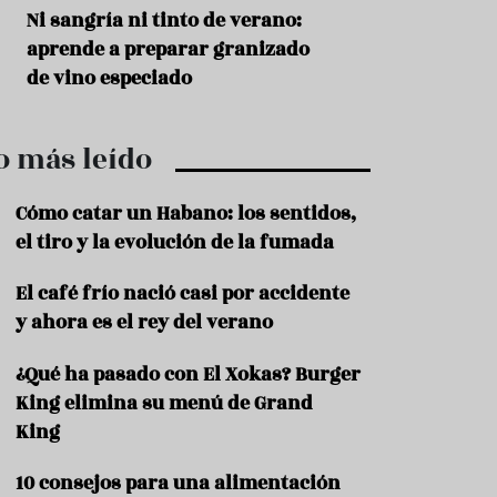
r
t
s
Ni sangría ni tinto de verano:
Aceitunas: el ape
r
o
aprende a preparar granizado
del verano
o
t
de vino especiado
u
r
i
o más leído
s
m
o
Cómo catar un Habano: los sentidos,
R
el tiro y la evolución de la fumada
e
c
El café frío nació casi por accidente
e
y ahora es el rey del verano
t
a
s
¿Qué ha pasado con El Xokas? Burger
King elimina su menú de Grand
S
a
King
l
u
10 consejos para una alimentación
d