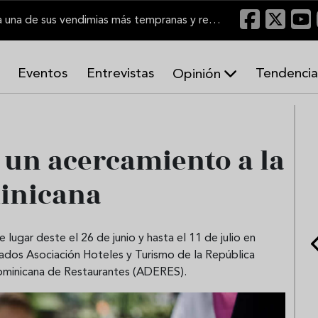
El Marco de Jerez inicia una de sus vendimias más tempranas y recupera producción
Eventos
Entrevistas
Tendencia
Opinión
A
r
m
o
 un acercamiento a la
n
í
inicana
a
s
ugar deste el 26 de junio y hasta el 11 de julio en
dos Asociación Hoteles y Turismo de la República
minicana de Restaurantes (ADERES).