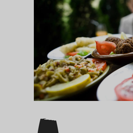
Aceitunas: el aperitivo estrella
Sopa fría d
del verano
que querrás
verano