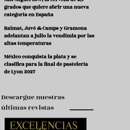
e
s
grados que quiere abrir una nueva
t
categoría en España
a
u
Raimat, Juvé & Camps y Gramona
r
a
adelantan a julio la vendimia por las
n
altas temperaturas
t
e
s
México conquista la plata y se
clasifica para la final de pastelería
F
de Lyon 2027
o
r
m
a
c
Descargue nuestras
i
ó
últimas revistas
n
C
o