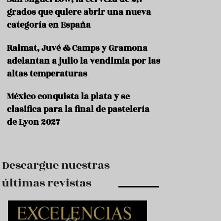
e
s
grados que quiere abrir una nueva
t
categoría en España
a
u
Raimat, Juvé & Camps y Gramona
r
a
adelantan a julio la vendimia por las
n
altas temperaturas
t
e
s
México conquista la plata y se
clasifica para la final de pastelería
F
de Lyon 2027
o
r
m
a
c
Descargue nuestras
i
ó
últimas revistas
n
C
o