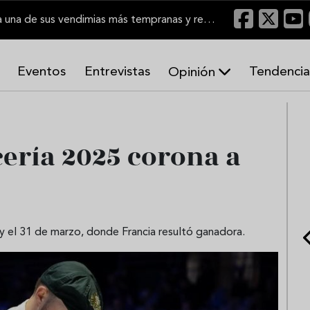
El Marco de Jerez inicia una de sus vendimias más tempranas y recupera producción
Eventos
Entrevistas
Tendencia
Opinión
A
r
m
o
ería 2025 corona a
n
í
a
s
 y el 31 de marzo, donde Francia resultó ganadora.