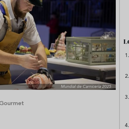
e sandía: el plato
Cinco cremas frías de verdura
 repetir todo el
que querrás repetir todo agost
L
Mundial de Carnicería 2025
 Gourmet