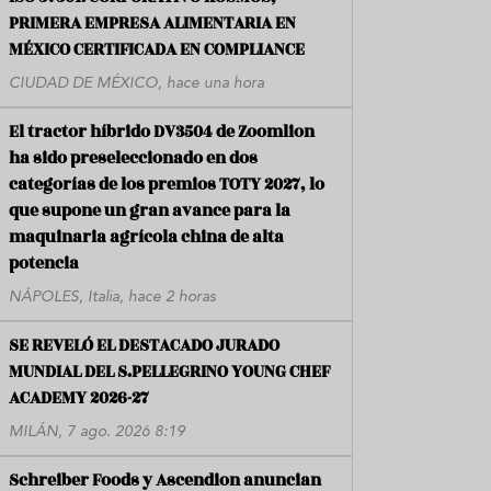
PRIMERA EMPRESA ALIMENTARIA EN
MÉXICO CERTIFICADA EN COMPLIANCE
CIUDAD DE MÉXICO, hace una hora
El tractor híbrido DV3504 de Zoomlion
ha sido preseleccionado en dos
categorías de los premios TOTY 2027, lo
que supone un gran avance para la
maquinaria agrícola china de alta
potencia
NÁPOLES, Italia, hace 2 horas
SE REVELÓ EL DESTACADO JURADO
MUNDIAL DEL S.PELLEGRINO YOUNG CHEF
ACADEMY 2026-27
MILÁN, 7 ago. 2026 8:19
Schreiber Foods y Ascendion anuncian