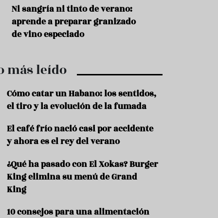
r
t
s
Ni sangría ni tinto de verano:
Aceitunas: el ape
r
o
aprende a preparar granizado
del verano
o
t
de vino especiado
u
r
i
o más leído
s
m
o
Cómo catar un Habano: los sentidos,
R
el tiro y la evolución de la fumada
e
c
El café frío nació casi por accidente
e
y ahora es el rey del verano
t
a
s
¿Qué ha pasado con El Xokas? Burger
King elimina su menú de Grand
S
a
King
l
u
10 consejos para una alimentación
d