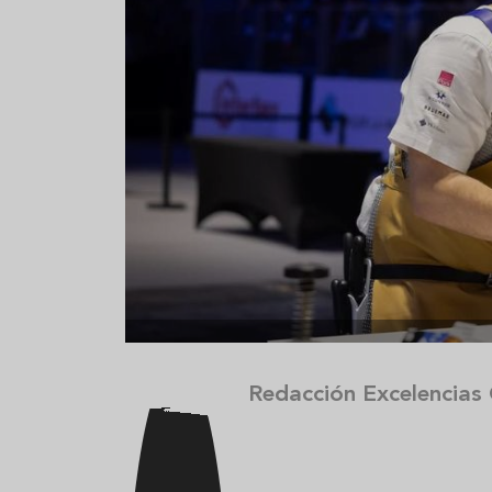
Aceitunas: el aperitivo estrella
Sopa fría d
del verano
que querrás
verano
Redacción Excelencias