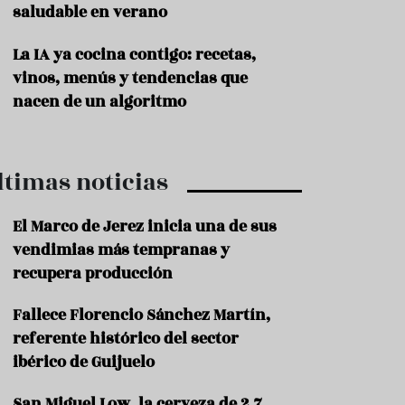
saludable en verano
P
r
La IA ya cocina contigo: recetas,
o
vinos, menús y tendencias que
d
u
nacen de un algoritmo
c
t
o
ltimas noticias
T
r
a
El Marco de Jerez inicia una de sus
d
vendimias más tempranas y
i
c
recupera producción
i
o
Fallece Florencio Sánchez Martín,
n
referente histórico del sector
e
s
ibérico de Guijuelo
R
San Miguel Low, la cerveza de 2,7