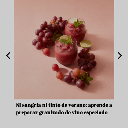
e
Ni sangría ni tinto de verano: aprende a
Acei
preparar granizado de vino especiado
vera