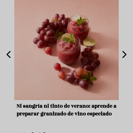
e
Ni sangría ni tinto de verano: aprende a
Acei
preparar granizado de vino especiado
vera