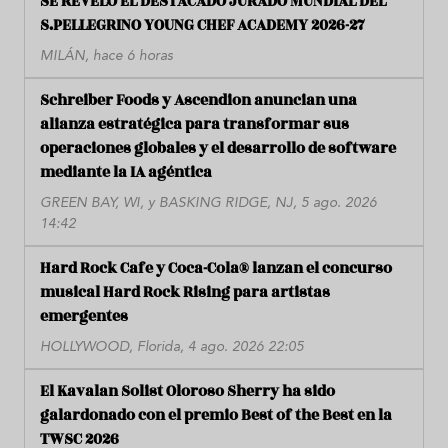
SE REVELÓ EL DESTACADO JURADO MUNDIAL DEL
S.PELLEGRINO YOUNG CHEF ACADEMY 2026-27
MILÁN, hace 6 horas
Schreiber Foods y Ascendion anuncian una
alianza estratégica para transformar sus
operaciones globales y el desarrollo de software
mediante la IA agéntica
GREEN BAY, WI, y BASKING RIDGE, NJ, 5 ago. 2026
14:42
Hard Rock Cafe y Coca-Cola® lanzan el concurso
musical Hard Rock Rising para artistas
emergentes
HOLLYWOOD, Florida, 4 ago. 2026 22:05
El Kavalan Solist Oloroso Sherry ha sido
galardonado con el premio Best of the Best en la
TWSC 2026