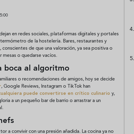
5:00
dejan en redes sociales, plataformas digitales y portales
termómetro de la hostelería. Bares, restaurantes y
 conscientes de que una valoración, ya sea positiva o
ar mesas o quedarse vacíos.
 a boca al algoritmo
familiares o recomendaciones de amigos, hoy se decide
r
, Google Reviews, Instagram o TikTok han
cualquiera puede convertirse en crítico culinario
y,
gloria a un pequeño bar de barrio o arrastrar a un
l.
hefs
tor a convivir con una presión añadida. La cocina ya no