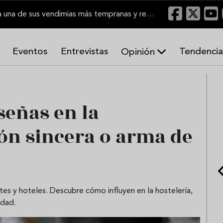
El Marco de Jerez inicia una de sus vendimias más tempranas y recupera producción
Eventos
Entrevistas
Tendencia
Opinión
A
r
m
o
eseñas en la
n
í
ión sincera o arma de
a
s
ntes y hoteles. Descubre cómo influyen en la hostelería,
idad.