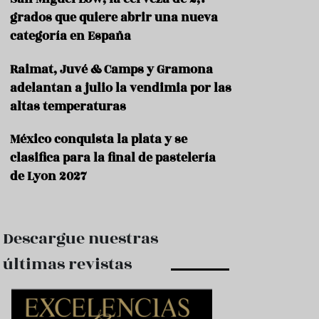
e
s
grados que quiere abrir una nueva
t
categoría en España
a
u
Raimat, Juvé & Camps y Gramona
r
a
adelantan a julio la vendimia por las
n
altas temperaturas
t
e
s
México conquista la plata y se
clasifica para la final de pastelería
F
de Lyon 2027
o
r
m
a
c
Descargue nuestras
i
ó
últimas revistas
n
C
o