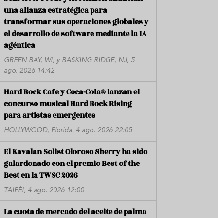
una alianza estratégica para
transformar sus operaciones globales y
el desarrollo de software mediante la IA
agéntica
GREEN BAY, WI, y BASKING RIDGE, NJ, 5
ago. 2026 14:42
Hard Rock Cafe y Coca-Cola® lanzan el
concurso musical Hard Rock Rising
para artistas emergentes
HOLLYWOOD, Florida, 4 ago. 2026 22:05
El Kavalan Solist Oloroso Sherry ha sido
galardonado con el premio Best of the
Best en la TWSC 2026
TAIPÉI, 4 ago. 2026 12:00
La cuota de mercado del aceite de palma