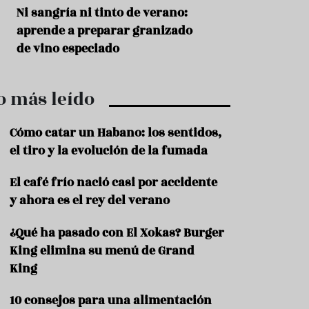
r
t
s
Ni sangría ni tinto de verano:
Aceitunas: el ape
r
o
aprende a preparar granizado
del verano
o
t
de vino especiado
u
r
i
o más leído
s
m
o
Cómo catar un Habano: los sentidos,
R
el tiro y la evolución de la fumada
e
c
El café frío nació casi por accidente
e
y ahora es el rey del verano
t
a
s
¿Qué ha pasado con El Xokas? Burger
King elimina su menú de Grand
S
a
King
l
u
10 consejos para una alimentación
d