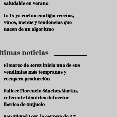
saludable en verano
P
r
La IA ya cocina contigo: recetas,
o
vinos, menús y tendencias que
d
u
nacen de un algoritmo
c
t
o
ltimas noticias
T
r
a
El Marco de Jerez inicia una de sus
d
vendimias más tempranas y
i
c
recupera producción
i
o
Fallece Florencio Sánchez Martín,
n
referente histórico del sector
e
s
ibérico de Guijuelo
R
San Miguel Low, la cerveza de 2,7