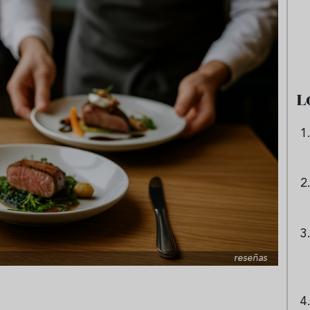
e sandía: el plato
Cinco cremas frías de verdura
 repetir todo el
que querrás repetir todo agost
L
reseñas