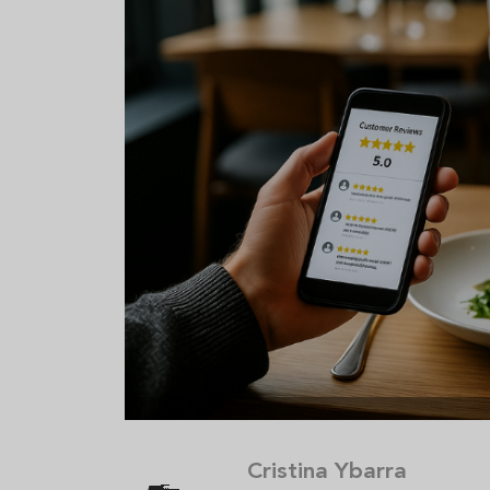
Aceitunas: el aperitivo estrella
Sopa fría d
del verano
que querrás
verano
Cristina Ybarra