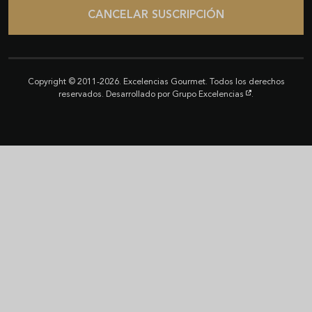
CANCELAR SUSCRIPCIÓN
Copyright © 2011-2026. Excelencias Gourmet. Todos los derechos
reservados. Desarrollado por
Grupo Excelencias
.