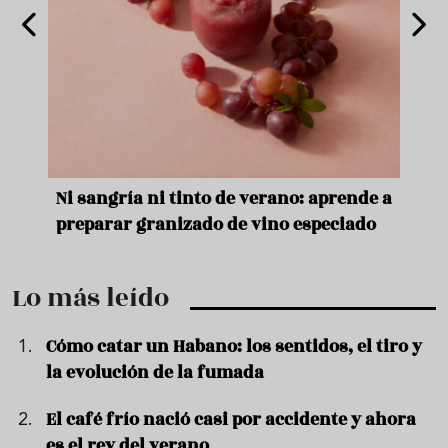
e
Ni sangría ni tinto de verano: aprende a
Acei
preparar granizado de vino especiado
vera
Lo más leído
Cómo catar un Habano: los sentidos, el tiro y
la evolución de la fumada
El café frío nació casi por accidente y ahora
es el rey del verano