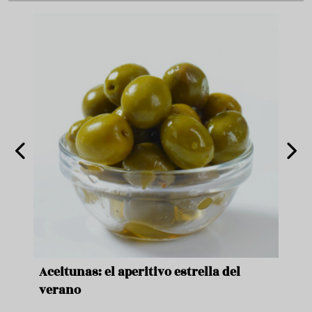
nde a
Aceitunas: el aperitivo estrella del
Sopa
ado
verano
quer