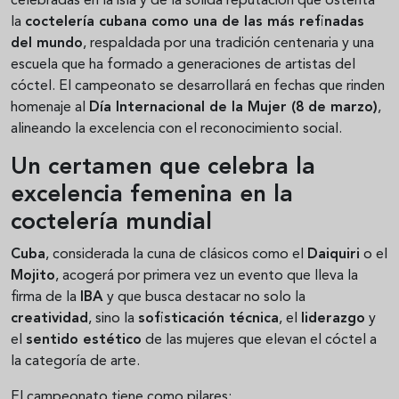
celebradas en la isla y de la sólida reputación que ostenta
la
coctelería cubana como una de las más refinadas
del mundo
, respaldada por una tradición centenaria y una
escuela que ha formado a generaciones de artistas del
cóctel. El campeonato se desarrollará en fechas que rinden
homenaje al
Día Internacional de la Mujer (8 de marzo)
,
alineando la excelencia con el reconocimiento social.
Un certamen que celebra la
excelencia femenina en la
coctelería mundial
Cuba
, considerada la cuna de clásicos como el
Daiquiri
o el
Mojito
, acogerá por primera vez un evento que lleva la
firma de la
IBA
y que busca destacar no solo la
creatividad
, sino la
sofisticación técnica
, el
liderazgo
y
el
sentido estético
de las mujeres que elevan el cóctel a
la categoría de arte.
El campeonato tiene como pilares: