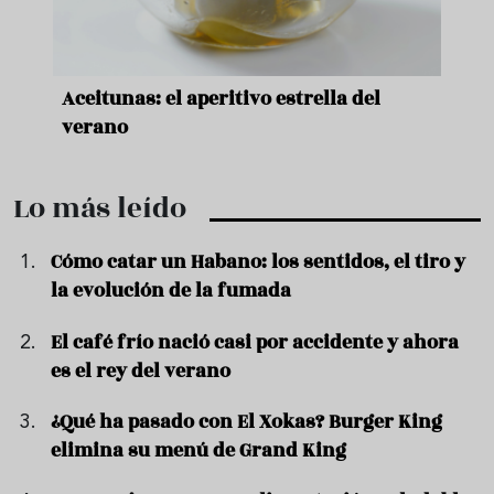
nde a
Aceitunas: el aperitivo estrella del
Sopa
ado
verano
quer
Lo más leído
Cómo catar un Habano: los sentidos, el tiro y
la evolución de la fumada
El café frío nació casi por accidente y ahora
es el rey del verano
¿Qué ha pasado con El Xokas? Burger King
elimina su menú de Grand King