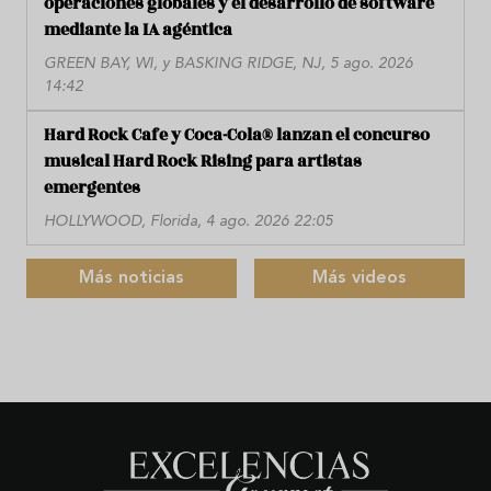
operaciones globales y el desarrollo de software
mediante la IA agéntica
GREEN BAY, WI, y BASKING RIDGE, NJ, 5 ago. 2026
14:42
Hard Rock Cafe y Coca-Cola® lanzan el concurso
musical Hard Rock Rising para artistas
emergentes
HOLLYWOOD, Florida, 4 ago. 2026 22:05
Más noticias
Más videos