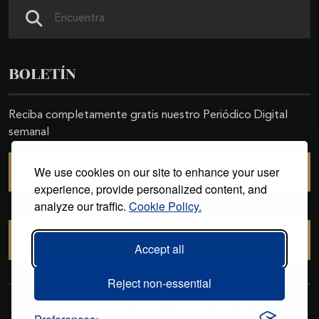
Buscar
BOLETÍN
Reciba completamente gratis nuestro Periódico Digital
semanal
We use cookies on our site to enhance your user
SUSCRIBIRSE
experience, provide personalized content, and
analyze our traffic.
Cookie Policy.
CANCELAR SUSCRIPCIÓN
Accept all
Reject non-essential
Copyright © 2011-2026. Excelencias Gourmet. Todos los derechos