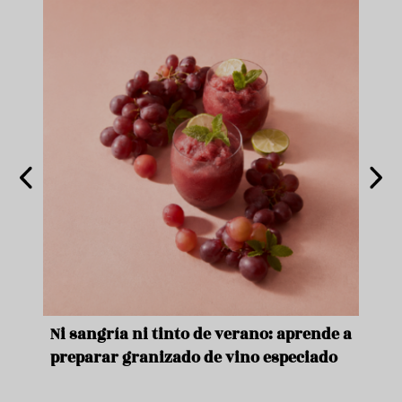
e
Ni sangría ni tinto de verano: aprende a
Acei
preparar granizado de vino especiado
vera